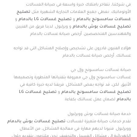
في شركتنا، نتفاخر بامتلاك خبرة واسعة في صيانة الغسالات
الأوتوماتيك. نغطي جميع العلامات التجارية الشهيرة مثل
تصليح
غسالات سامسونج بالدمام
و
تصليح غسالات LG بالدمام
و
تصليح غسالات بوش بالدمام
و ويرلبول. لدينا فريق من الفنيين
والمهندسين المتخصصين. أرخص صيانة غسالات بالدمام
هؤلاء الفنيون قادرون على تشخيص وإصلاح المشاكل التي قد تواجه
غسالتك. أرخص صيانة غسالات بالدمام
صيانة غسالات سامسونج وإل جي
غسالات سامسونج وإل جي معروفة بتقنياتها المتطورة وتصميمها
الأنيق. لكن، قد تواجه بعض المشاكل. فريقنا لديه خبرة كافية في
تصليح غسالات سامسونج بالدمام
و
تصليح غسالات LG
بالدمام
لضمان عمل غسالتك بكفاءة.
خدمة صيانة غسالات بوش وويرلبول
نقدم خدمات صيانة متميزة لغسالات
تصليح غسالات بوش بالدمام
وويرلبول. فنيونا لديهم مهارة في معالجة المشاكل، من الأعطال
الكهربائية إلى مشاكل الغسيل والتجفيف. نحن ملتزمون بتقديم حلول