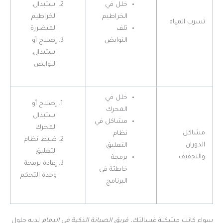
خلل في
استبدال
الخراطيم
الخراطيم
تسرب المياه
تلف
المتضررة
النوابض
إصلاح أو
استبدال
النوابض
خلل في
إصلاح أو
المحرك
استبدال
مشاكل في
المحرك
مشاكل
نظام
ضبط نظام
الدوران
التعليق
التعليق
والتجفيف
برمجة
إعادة برمجة
خاطئة في
وحدة التحكم
البرنامج
سواء كانت مشكلة غسالتك،
فريق الصيانة الذكية في الدمام
لديه حلول