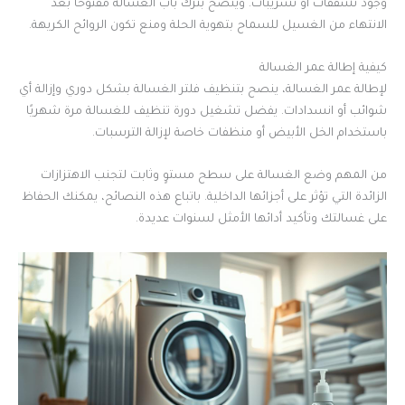
وجود تشققات أو تسريبات. وينصح بترك باب الغسالة مفتوحًا بعد
الانتهاء من الغسيل للسماح بتهوية الحلة ومنع تكون الروائح الكريهة.
كيفية إطالة عمر الغسالة
لإطالة عمر الغسالة، ينصح بتنظيف فلتر الغسالة بشكل دوري وإزالة أي
شوائب أو انسدادات. يفضل تشغيل دورة تنظيف للغسالة مرة شهريًا
باستخدام الخل الأبيض أو منظفات خاصة لإزالة الترسبات.
من المهم وضع الغسالة على سطح مستوٍ وثابت لتجنب الاهتزازات
الزائدة التي تؤثر على أجزائها الداخلية. باتباع هذه النصائح، يمكنك الحفاظ
على غسالتك وتأكيد أدائها الأمثل لسنوات عديدة.