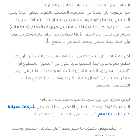
التعامل مع المجففات ونشافات الملابس الحرارية
مع الرطوبة اللي عندنا في الشرقية، التنشيف بالهواء الطلق أحياناً يخلي
الملابس ريحتها رطوبة وما تنشف زين. عشان كذا النشافة الحرارية
صارت ضرورة.
صيانة نشافات ملابس حرارية بالدمام (مجففات)
تحتاج نوع خاص من الخبرة، لأنها تتعامل مع حرارة عالية وكهرباء قوية،
وأي خطأ فيها ممكن يسبب التماس لا سمح الله.
أكثر المشاكل اللي نشوفها في النشافات هي عدم التسخين، أو إنها
تطلع صوت عالي جداً. السبب غالباً يكون في “السير” المقطوع أو
“الهيتر” المحروق. الصيانة الدورية للنشافة وتنظيف الفلاتر من الوبر
ممكن يغنيك عن أعطال كثيرة، لكن لو وقفت، لا تتأخر في طلب
المساعدة المختصة.
ليش تختارنا من بين شركات صيانة غسالات بالدمام؟
المنافسة قوية، ونعرف إنك تبي الأفضل. لما تبحث عن
شركات صيانة
غسالات بالدمام
، أنت تدور على راحة البال. إحنا نقدم لك:
تشخيص دقيق:
ما نغير قطع “على عماها”. نفحص ونحدد