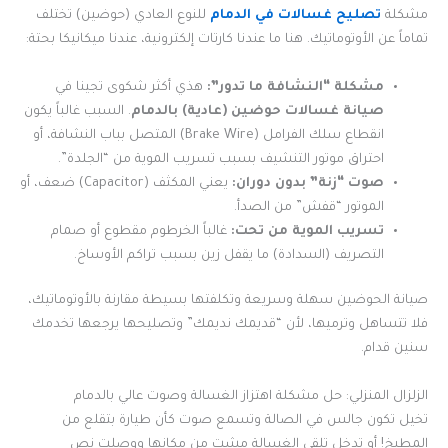
مشكلة
تصليح غسالات في الدمام
للنوع العادي (حوضين) تختلف
تماماً عن الأوتوماتيك. هنا ما عندنا كارتات إلكترونية، عندنا ميكانيكا بحتة:
مشكلة “النشافة ما تدور”:
هذي أكثر شكوى تجينا في
صيانة غسالات حوضين (عادية) بالدمام
. السبب غالباً يكون
انقطاع سلك الفرامل (Brake Wire) المتصل بباب النشافة، أو
احتراق موتور التنشيف بسبب تسريب الموية من “الجلدة”.
صوت “زنة” بدون دوران:
يعني المكثف (Capacitor) ضعف، أو
الموتور “قفش” من الصدأ.
تسريب الموية من تحت:
غالباً الخرطوم مقطوع أو صمام
التصريف (السدادة) ما يقفل زين بسبب تراكم الأوساخ.
صيانة الحوضين سهلة وسريعة وتكلفتها بسيطة مقارنة بالأوتوماتيك،
فلا تتساهل وترميها، لأن “قديمك نديمك” وتصليحها يرجعها تخدمك
سنين قدام.
الزلزال المنزلي: حل مشكلة اهتزاز الغسالة وصوت عالي بالدمام
تخيل تكون جالس في الصالة وتسمع صوت كأن طيارة بتقلع من
المطبخ! أو تدخل تلقى الغسالة مشت من مكانها ووصلت نص