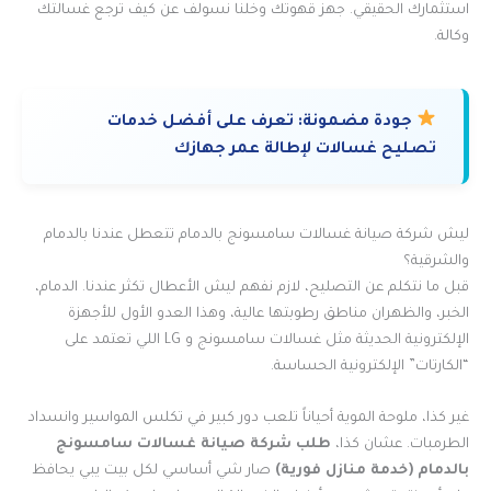
استثمارك الحقيقي. جهز قهوتك وخلنا نسولف عن كيف ترجع غسالتك
وكالة.
جودة مضمونة:
تعرف على أفضل خدمات
تصليح غسالات لإطالة عمر جهازك
ليش شركة صيانة غسالات سامسونج بالدمام تتعطل عندنا بالدمام
والشرقية؟
قبل ما نتكلم عن التصليح، لازم نفهم ليش الأعطال تكثر عندنا. الدمام،
الخبر، والظهران مناطق رطوبتها عالية، وهذا العدو الأول للأجهزة
الإلكترونية الحديثة مثل غسالات سامسونج و LG اللي تعتمد على
“الكارتات” الإلكترونية الحساسة.
غير كذا، ملوحة الموية أحياناً تلعب دور كبير في تكلس المواسير وانسداد
الطرمبات. عشان كذا،
طلب شركة صيانة غسالات سامسونج
بالدمام
(خدمة منازل فورية)
صار شي أساسي لكل بيت يبي يحافظ