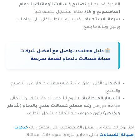
العادية يقدر يصلح
تصليح غسالات اتوماتيك بالدمام
(سامسونج و LG)
. نظام التشغيل مختلف كلياً.
سرعة الاستجابة:
الغسيل ما ينتظر، الفني اللي يماطلك
يومين وثلاثة ما ينفع.
دليل معتمد:
تواصل مع أفضل شركات
صيانة غسالات بالدمام لخدمة سريعة
الضمان:
الفني الواثق من شغله يعطيك ضمان على التصليح
والقطع.
الأسعار المنطقية:
لا تروح للأرخص لدرجة الشك، ولا الغالي
مبالغة. دور على
رقم مصلح غسالات هندي بالدمام (شاطر
ورخيص)
يكون معروف عنه الأمانة والشغل النظيف.
احنا نوفر لك نخبة من الفنيين المتخصصين اللي يقدمون لك
خدمات
صيانة الغسالات
بأعلى معايير الجودة، سواء كانت غسالتك