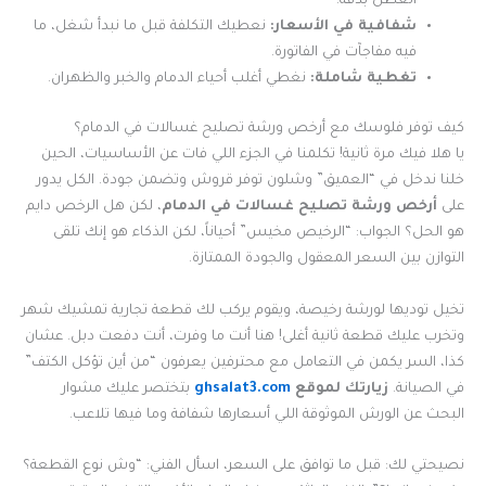
العطل بدقة.
شفافية في الأسعار:
نعطيك التكلفة قبل ما نبدأ شغل، ما
فيه مفاجآت في الفاتورة.
تغطية شاملة:
نغطي أغلب أحياء الدمام والخبر والظهران.
كيف توفر فلوسك مع أرخص ورشة تصليح غسالات في الدمام؟
يا هلا فيك مرة ثانية! تكلمنا في الجزء اللي فات عن الأساسيات، الحين
خلنا ندخل في “العميق” وشلون توفر قروش وتضمن جودة. الكل يدور
على
أرخص ورشة تصليح غسالات في الدمام
، لكن هل الرخص دايم
هو الحل؟ الجواب: “الرخيص مخيس” أحياناً، لكن الذكاء هو إنك تلقى
التوازن بين السعر المعقول والجودة الممتازة.
تخيل توديها لورشة رخيصة، ويقوم يركب لك قطعة تجارية تمشيك شهر
وتخرب عليك قطعة ثانية أغلى! هنا أنت ما وفرت، أنت دفعت دبل. عشان
كذا، السر يكمن في التعامل مع محترفين يعرفون “من أين تؤكل الكتف”
في الصيانة.
زيارتك لموقع
ghsalat3.com
بتختصر عليك مشوار
البحث عن الورش الموثوقة اللي أسعارها شفافة وما فيها تلاعب.
نصيحتي لك: قبل ما توافق على السعر، اسأل الفني: “وش نوع القطعة؟