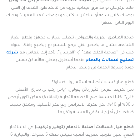
لكن، الطلب العالي على
صيانة غسالات غرب الدمام (حي أحد وبدر)
خلانا نركز على تواجد فرق ميدانية قريبة من هالمناطق. الهدف إن الفني
يوصلك خلال ساعة أو ساعتين بالكثير، مو يواعدك “بعد المغرب” ويجيك
اليوم الثاني الظهر!
خدمة المناطق الغربية والضواحي تتطلب سيارات مجهزة بقطع الغيار
الشائعة، عشان ما يضطر الفني يرجع للمستودع ويضيع وقتك. سواء
كنت في “ضاحية الملك فهد” أو “الفرسان”، تأكد إنك تتعامل مع
شركه
تصليح غسالات بالدمام
عندها أسطول يغطي هالأماكن بنفس
جودة وسرعة الخدمة في وسط الدمام.
قطع غيار غسالات أصلية: استثمار ولا خسارة؟
نجي لمربط الفرس. كثير زبائن يقولون: “ياخي ركب لي تجاري، الأصلي
غالي”. خلنا نحسبها صح. القطعة التجارية (المقلدة) ممكن تكون أرخص
بـ 30% أو 40%، لكن عمرها الافتراضي ربع عمر الأصلية، وممكن تسبب
ضغط على أجزاء ثانية في الغسالة وتخربها.
قطع غيار غسالات أصلية بالدمام (توفير وتركيب)
هي الاستثمار
الصح. تخيل طرمبة تصريف أصلية تعيش معك 5 سنوات، والتجارية 6