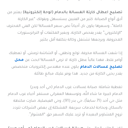
تصليح اعطال كارتة الغسالة بالدمام (لوحة إلكترونية)
يعتبر من
أدق أنواع الصيانة. كثير من الفنيين يستسهل ويقولك “غير الكارتة
كاملة”، وسعرها يكون نار، أحياناً نص سعر الغسالة! لكن الفني المحترف
“الإلكتروني” يقدر يفحص الكارتة، ويغير المكثفات أو الترانزستورات
المحروقة، ويرجعها تشتغل وكالة بتكلفة أقل بكثير.
إذا شفت الغسالة مخرفة، تولع وتطفي، أو الشاشة ترمش، أو تعطيك
أوامر غلط، فهذا غالباً عطل كارتة. لا ترمي الغسالة! ابحث عن
محل
تصليح غسالات الدمام
يكون عنده مهندس إلكترونيات متخصص
يقدر يحيي الكارتة من جديد. هذا يوفر عليك مبالغ طائلة.
تغطية شاملة: صيانة غسالات غرب الدمام (حي أحد وبدر)
الدمام كبيرة ما شاء الله، وتوسعها العمراني مستمر. أحياء غرب الدمام
مثل حي أحد (71 سابقاً)، حي بدر (91)، وحي الفيصلية، صارت مكتظة
بالسكان وبحاجة لخدمات سريعة. المشكلة إن بعض الشركات تتردد
تروح المشاوير البعيدة أو تزيد عليك السعر حق “المشوار”.