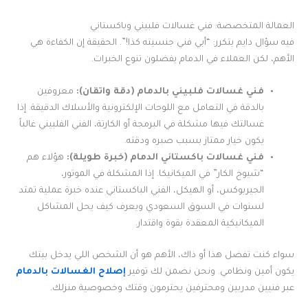
العمالة المتخصصة: فني غسالات فلبيني وباكستاني
فيه سؤال دايم يتكرر: “أبي فني جنسيته كذا!”. الحقيقة إن الكفاءة هي
الأهم، لكن العملاء في الدمام يفضلون تنوع الخبرات.
فني غسالات فلبيني بالدمام (دقة واتقان):
معروفين
بالدقة في التعامل مع اللوحات الإلكترونية والأسلاك الدقيقة. إذا
غسالتك فيها مشكلة في البرمجة أو الكارتة، الفني الفلبيني غالباً
يكون خيار ممتاز بسبب صبره ودقته.
فني غسالات باكستاني الدمام (خبرة طويلة):
هؤلاء هم
“شيوخ الكار” في الميكانيكا. إذا المشكلة في الموتور،
الجيربوكس، أو الهيكل، الفني الباكستاني عنده خبرة عملية تمتد
لسنوات في السوق السعودي ويعرف كيف يحل المشاكل
الميكانيكية المعقدة بقوة واقتدار.
سواء كنت تفضل هذا أو ذاك، الأهم هو أن الشخص اللي يدخل بيتك
يكون أمين ونظامي. ونحن نضمن لك توفير
إصلاح الغسالات بالدمام
عبر فنيين مدربين ومحترفين يحترمون وقتك وخصوصية منزلك.