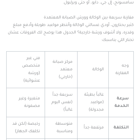
سامسونج، إل جي، دايو، أو حتى ويرلبول.
مقارنة سريعة بين الوكالة وورش الصيانة المعتمدة
كثير يحتارون، أودي غسالتي الوكالة وأنتظر مواعيد طويلة وأدفع مبلغ
وقدره، ولا أشوف ورشة خارجية؟ الجدول هذا يوضح لك الفروقات عشان
تختار اللي يناسبك:
فني غير
مركز صيانة
وجه
متخصص
الوكالة
معتمد
المقارنة
(ورشة
(خارجي)
عشوائية)
غالباً بطيئة
سريعة جداً
سرعة
متغيرة وغير
(مواعيد
(نفس اليوم
الخدمة
مضمونة
مجدولة)
غالباً)
متوسطة
رخيصة (لكن قد
التكلفة
مرتفعة جداً
ومناسبة
تكلفك الجهاز)