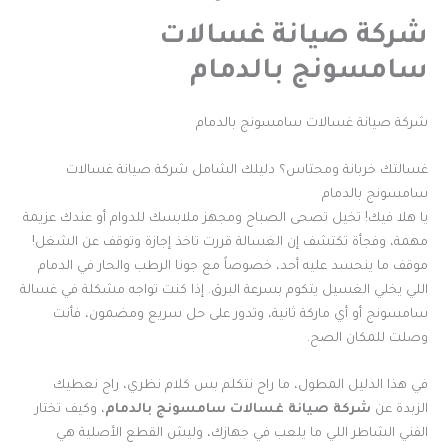
شركة صيانة غسالات
سامسونج بالدمام
شركة صيانة غسالات سامسونج بالدمام
غسالتك خربانة ومحتاس؟ دليلك الشامل شركة صيانة غسالات
سامسونج بالدمام
يا هلا فيك! تخيل تصحى الصباح ومجهز ملابسك للدوام أو عندك عزيمة
مهمة، وفجأة تكتشف إن الغسالة قررت تاخذ إجازة وتوقف عن الشغل!
موقف ما ينحسد عليه أحد، خصوصاً مع جونا الرطب والحار في الدمام
اللي يخلي الغسيل يتكوم بسرعة البرق. إذا كنت تواجه مشكلة في غسالة
سامسونج أو أي ماركة ثانية، وتدور على حل سريع ومضمون، فأنت
وصلت للمكان الصح.
في هذا الدليل المطول، ما راح نتكلم بس كلام نظري، راح نعطيك
الزبدة عن
شركة صيانة غسالات سامسونج بالدمام
، وكيف تختار
الفني الشاطر اللي ما يلعب في جهازك، وليش القطع الأصلية هي