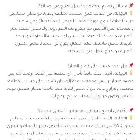
غسالتي تطلع ريحة كريهة، هل تحتاج فني صيانة؟
الإجابة:
في الغالب هذي مشكلة تنظيف وعناية مو عطل ميكانيكي.
جرب بالبداية تسوي دورة تنظيف للحوض (Tub Clean) وهي فاضية،
واستخدم الخل الأبيض مع بيكربونات الصوديوم، ولا تنسى تنظف فلتر
التصريف والجلدة الأمامية للباب. بس لو سويت هالخطوات والريحة
المزعجة للحين ماسكة، فهنا احتمال يكون في انسداد عميق بمجرى
التصريف ويحتاج تدخل فني لتسليكه.
هل يوجد ضمان على قطع الغيار؟
الإجابة:
أكيد، حقك دايماً بأمان. أي قطعة غيار أصلية نركبها لك يجي
معاها ضمان رسمي ومعتمد. مدة الضمان تتفاوت على حسب القطعة
نفسها، وتتراوح عادة من 3 شهور لغاية سنة كاملة، عشان تضمن جودة
الشغل وتكون مرتاح إن العطل ما راح يرجع لك.
الأفضل أصلح غسالتي القديمة ولا أشتري جديدة؟
الإجابة:
القاعدة الذهبية في الصيانة تقول: إذا كانت حسبة التصليح
تتجاوز 50% من قيمة الغسالة الجديدة، فالأفضل توفر فلوسك وتشتري
جديدة. لكن لو كان العطل يعتبر بسيط ومقدور عليه (مثل تبديل سير،