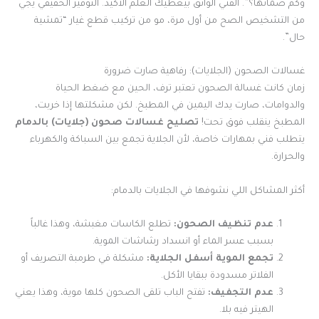
وكم ضمانها؟”. الفني الواثق بيعطيك العلم الأكيد. التوفير الحقيقي يجي
من التشخيص الصح من أول مرة، مو من تركيب قطع غيار “تمشية
حال”.
غسالات الصحون (الجلايات): رفاهية صارت ضرورة
زمان كانت غسالة الصحون تعتبر ترف، الحين مع ضغط الحياة
والدوامات، صارت يدك اليمين في المطبخ. لكن مشكلتها إذا خربت،
المطبخ ينقلب فوق تحت!
تصليح غسالات صحون (جلايات) بالدمام
يتطلب فني بمهارات خاصة، لأن الجلاية تجمع بين السباكة والكهرباء
والحرارة.
أكثر المشاكل اللي نشوفها في الجلايات بالدمام:
عدم تنظيف الصحون:
تطلع الكاسات مغبشة، وهذا غالباً
بسبب عسر الماء أو انسداد رشاشات الموية.
تجمع الموية أسفل الجلاية:
مشكلة في طرمبة التصريف أو
الفلاتر مسدودة ببقايا الأكل.
عدم التجفيف:
تفتح الباب تلقى الصحون كلها موية، وهذا يعني
الهيتر فيه بلا.