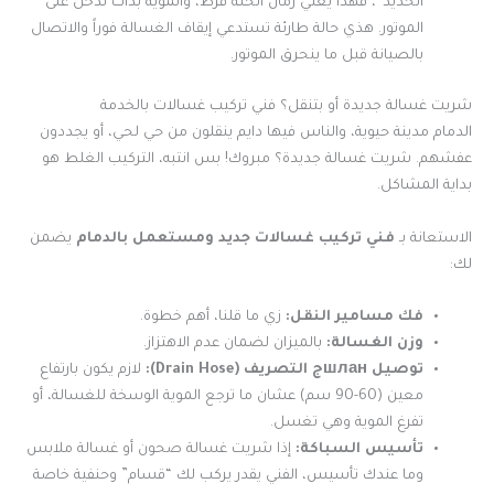
الحديد”، فهذا يعني رمان الحلة فرط، والموية بدأت تدخل على
الموتور. هذي حالة طارئة تستدعي إيقاف الغسالة فوراً والاتصال
بالصيانة قبل ما ينحرق الموتور.
شريت غسالة جديدة أو بتنقل؟ فني تركيب غسالات بالخدمة
الدمام مدينة حيوية، والناس فيها دايم ينقلون من حي لحي، أو يجددون
عفشهم. شريت غسالة جديدة؟ مبروك! بس انتبه، التركيب الغلط هو
بداية المشاكل.
الاستعانة بـ
فني تركيب غسالات جديد ومستعمل بالدمام
يضمن
لك:
فك مسامير النقل:
زي ما قلنا، أهم خطوة.
وزن الغسالة:
بالميزان لضمان عدم الاهتزاز.
توصيل шланج التصريف (Drain Hose):
لازم يكون بارتفاع
معين (60-90 سم) عشان ما ترجع الموية الوسخة للغسالة، أو
تفرغ الموية وهي تغسل.
تأسيس السباكة:
إذا شريت غسالة صحون أو غسالة ملابس
وما عندك تأسيس، الفني يقدر يركب لك “قسام” وحنفية خاصة