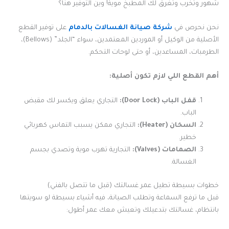
شهور وتخرب وتغرق لك المطبخ موية! وين التوفير هنا؟
نحن نحرص في
شركة صيانة الغسالات بالدمام
على توفير القطع
الأصلية من الوكيل أو الموردين المعتمدين، سواء “الجلد” (Bellows)،
الطرمبات، المساعدين، أو حتى لوحات التحكم.
أهم القطع اللي لازم تكون أصلية:
قفل الباب (Door Lock):
التجاري يعلق ويكسر لك مقبض
الباب.
السخان (Heater):
التجاري ممكن يسبب التماس كهربائي
خطير.
الصمامات (Valves):
التجارية تهرب موية وتصدي بجسم
الغسالة.
خطوات بسيطة تطيل عمر غسالتك (قبل ما تتصل بالفني)
قبل ما ترفع السماعة وتطلب الصيانة، فيه أشياء بسيطة لو سويتها
بانتظام، غسالتك بتدعيلك وتعيش معك عمر أطول: