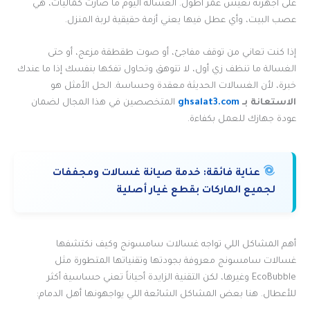
على أجهزته تعيش عمر أطول. الغسالة اليوم ما صارت كماليات، هي
عصب البيت، وأي عطل فيها يعني أزمة حقيقية لربة المنزل.
إذا كنت تعاني من توقف مفاجئ، أو صوت طقطقة مزعج، أو حتى
الغسالة ما تنظف زي أول، لا تتوهق وتحاول تفكها بنفسك إذا ما عندك
خبرة، لأن الغسالات الحديثة معقدة وحساسة. الحل الأمثل هو
الاستعانة بـ
ghsalat3.com
المتخصصين في هذا المجال لضمان
عودة جهازك للعمل بكفاءة.
عناية فائقة:
خدمة صيانة غسالات ومجففات
لجميع الماركات بقطع غيار أصلية
أهم المشاكل اللي تواجه غسالات سامسونج وكيف نكتشفها
غسالات سامسونج معروفة بجودتها وتقنياتها المتطورة مثل
EcoBubble وغيرها، لكن التقنية الزايدة أحياناً تعني حساسية أكثر
للأعطال. هنا بعض المشاكل الشائعة اللي يواجهونها أهل الدمام: