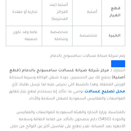
أصلية (عند
قطع
أصلية
المراكز
تجارية أو مقلدة
الغيار
المحترمة)
متخصصة
عامة وقد تكون
الخبرة
متخصصة
وشاملة
ضعيفة
رقم شركة صيانة غسالات سامسونج بالدمام
اختيارك لـ
مركز شركة صيانة غسالات سامسونج بالدمام (قطع
أصلية)
يجمع لك بين الحسنيين: جودة شغل الوكالة وسرعة استجابة
الورش المتنقلة. وهذا بالضبط اللي نحرص عليه لما ترسل طلبك لأي
محل تصليح غسالات
نوصي به، نتأكد إنه يستخدم قطع غيار تطابق
المواصفات والمقاييس السعودية لضمان السلامة والأداء.
بالمناسبة، وزارة التجارة والهيئة السعودية للمواصفات والمقاييس
والجودة (SASO) دايم ينصحون بالتأكد من كفاءة الطاقة وسلامة
الأجهزة بعد الصيانة، تقدر تطلع على تفاصيل أكثر عن اللوائح من خلال