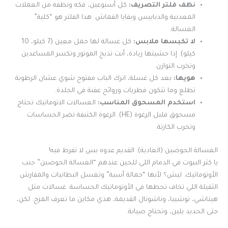
نظف فلتر التصريف:
كل أسبوعين، فكه ونظفه من العملات
المعدنية والدبابيس وبقايا القماش. هذا الفلتر هو “كلية”
الغسالة.
لا تكبسها ملابس:
كل غسالة لها حمل معين (7 كيلو، 10
كيلو). إذا حشيتها زيادة، أنت تذبح الموتور وتكسر المساعدين
وتخرب التوازن.
هويها:
بعد كل غسلة، اترك الباب مفتوح شوي عشان الرطوبة
تطلع وما تتكون فطريات وروائح عفنة في الجلدة.
استخدم المسحوق المناسب:
الغسالات الاتوماتيك تحتاج
مسحوق قليل الرغوة (HE). الرغوة الكثيفة تضر الحساسات
وتخرب الكارتة.
الغسالة الحوضين (العادية): القديم عدوه بس لا تفرط فيه!
يا كثر البيوت في الدمام اللي للحين عندهم “الغسالة الحوضين” جنب
الأوتوماتيك. ليش؟ لأنها “حمالة أسية” وتغسل البطانيات والمفارش
الثقيلة اللي تخاف تحطها في الأوتوماتيك الحساسة. غسالات مثل
هيتاشي، توشيبا، وناشونال القديمة، هذي مكاين ما تعرف المزح. لكن،
حتى الحديد يلين، وتحتاج صيانة.