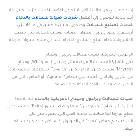
إذا واجهت أي من هالمشاكل، لا تحاول تفكها بنفسك وتزيد الطين بلة.
أنت بحاجة للوصول إلى
أفضل
شركات صيانة غسالات بالدمام
خدمات تصليح غسالات
وصحون، فنيين فاهمين في ماركات زي
أريستون، بيكو، ويرلبول وغيرها. الصيانة الوقائية للجلاية، مثل تنظيف
الفلاتر واستخدام الملح والملمع بانتظام، تمد في عمرها سنوات طويلة.
الوحوش الأمريكية: صيانة غسالات ويرلبول وميتاج
نجي للثقيل! الغسالات الأمريكية مثل ويرلبول (Whirlpool) وميتاج
(Maytag) وسبيد كوين، هذي مكاين “كد ومد”. تصميمها مختلف تماماً
عن الكوري والياباني. أغلبها يجي بنظام “Agitator” أو العامود اللي في
النص، وتعتمد على القوة الميكانيكية الصرفة.
صيانة غسالات ويرلبول وميتاج الأمريكية بالدمام
لها ناسها.
ليش؟ لأن نظام “الجيربوكس” فيها ونظام السيور (Belts) يختلف، وحتى
قطع غيارها لها مقاسات خاصة. الفني اللي متعود بس على
السامسونج ممكن “يعيد” في الويرلبول إذا ما كان عنده خبرة سابقة
فيها.