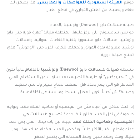
موقع
الهيئة السعودية للمواصفات والمقاييس.
هذا يضمن لك
حقك ويحميك من الغش التجاري في قطع الغيار.
صيانة غسالات دايو (Daewoo) وتوشيبا بالدمام
مو بس سامسونج اللي نركز عليها، المنطقة مليانة أجهزة قوية مثل دايو
وتوشيبا. غسالات دايو مشهورة بتقنية الفقاعات الهوائية، وغسالات
توشيبا معروفة بقوة الموتور وتحملها للكرف. لكن، حتى “الوحوش” هذي
تحتاج صيانة دورية.
مشكلة
صيانة غسالات دايو (Daewoo) وتوشيبا بالدمام
غالباً تكون
في “الجيربوكس” أو طرمبة التصريف بعد سنوات من الاستخدام. الفني
الشاطر هو اللي يقدر يحدد هل القطعة تحتاج تغيير ولا بس تنظيف
وصيانة؟ لأن أحياناً يكون العطل بسيط وما يستاهل تكلفة عالية.
إذا كنت ساكن في أحياء مثل حي الفيصلية أو ضاحية الملك فهد، وتواجه
صعوبة في نقل الغسالة للورشة، خدمة
تصليح غسالات حي
الفيصلية وضاحية الملك فهد
تجيك لين باب بيتك. الفني يجي معه
عدته وقطع الغيار الأكثر طلباً، ويفحص الغسالة قدام عينك. هذا يوفر
عليك وقت وجهد شيل وحط الغسالة اللي يكسر الظهر.