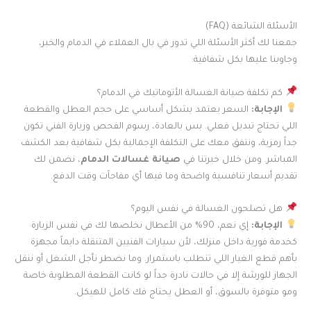
الأسئلة الشائعة (FAQ)
جمعنا لك أكثر الأسئلة اللي تدور في بال العملاء في الدمام والخبر،
وجاوبنا عليها بكل شفافية:
كم تكلفة صيانة الغسالة الأتوماتيك في الدمام؟
الإجابة:
السعر يعتمد بشكل أساسي على حجم العطل والقطعة
اللي تحتاج تبديل فعلي. بس بالعادة، رسوم الفحص وزيارة الفني تكون
جداً رمزية، ونتفق معك على التكلفة الإجمالية بكل شفافية بعد الكشف
المباشر. ومن خلال خبرتنا في
صيانة غسالات الدمام
، نضمن لك
تقديم أسعار تنافسية واضحة وما فيها أي مفاجآت وقت الدفع.
هل تصلحون الغسالة في نفس اليوم؟
الإجابة:
إي نعم، 90% من الأعطال نخلصها لك في نفس الزيارة
كخدمة فورية داخل منزلك، لأن سيارات الفنيين المتنقلة دايماً مجهزة
بأهم قطع الغيار اللي تنطلب باستمرار. وما نضطر نأجل الشغل أو ننقل
الجهاز للورشة إلا في حالات نادرة جداً لو كانت القطعة المطلوبة خاصة
ومو متوفرة بالسوق، أو العطل يحتاج فك كامل للهيكل.