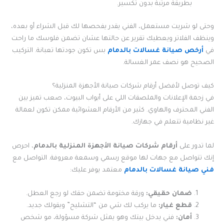
بطريقة مرتبة بدون تكسير.
وحتى لو شريت مستعمل، الفني يقدر يفحصها لك قبل الشراء أو بعده،
وينظف الفلاتر ويعطيك تقرير عن حالتها عشان تضمن فلوسك ما راحت
في
أرخص صيانة غسالات بالدمام
بس تكون جودتها تعبانة. التركيب
الصحيح هو نصف عمر الغسالة.
كيف توصل لأفضل أرقام شركات صيانة الأجهزة المنزلية؟
في زحمة الإعلانات والملصقات اللي على أبواب البيوت، صعب تميز بين
الفني المحترف والهاوي. كثير من الأرقام العشوائية ممكن تكون لعمالة
غير نظامية تتعلم في جهازك.
لما تدور على
أرقام شركات صيانة الأجهزة المنزلية بالدمام
، احرص
إنك تتواصل مع جهات لها موقع رسمي وسمعة معروفة. التواصل مع
فني صيانة غسالات بالدمام
معتمد يوفر عليك:
ضمان حقيقي:
ورقة مختومة تضمن حقك لو رجع العطل.
قطع غيار:
ما يركب لك شي من “التشليح” ويقولك جديد.
أمان:
فني يدخل بيتك وهو يمثل شركة مسؤولة، مو شخص