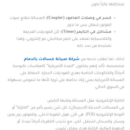
مشاكلها غالباً تكون:
كسر في وصلات العامود (Coupler):
الغسالة تطلع صوت
الموتور شغال بس ما تدور.
مشاكل في التايمر (Timer):
لأن الموديلات القديمة
والكلاسيكية تعتمد على تايمر ميكانيكي مو إلكتروني، وهذا
تصليحه فن بحد ذاته.
لذلك، لما تطلب خدمة من
شركة صيانة غسالات بالدمام
متخصصة، تأكد إنهم يملكون “العدة الأمريكية” (المقاسات بالبوصة
أحياناً) والكتالوجات الخاصة بهذي الموديلات الجبارة. الحفاظ على
الغسالة الأمريكية يعني إنك تحافظ على ثروة لأنها ما تتعوض بسهولة
في السوق الحالي.
الكارتة الإلكترونية: عقل الغسالة وقلبها النابض
في الغسالات الحديثة (الديجيتال)، كل شي يصير بأمر من “الكارتة” أو
اللوحة الإلكترونية (PCB). هي اللي تقول للموية ادخلي، وللموتور دور يمين
ويسار، وللسخان اشتغل. لكن، مع تذبذب الكهرباء أحياناً عندنا، أو
الرطوبة العالية، الكارتة هذي ممكن تضرب.