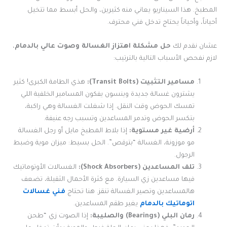
المطبخ. هذا السيناريو يعاني منه كثيرين، والحل أبسط مما تتخيل
أحياناً، وأحياناً يحتاج تدخل فني محترف.
عشان نقدم لك
حل مشكلة اهتزاز الغسالة وصوت عالي بالدمام
،
لازم نفحص الأسباب التالية بالترتيب:
مسامير التثبيت (Transit Bolts):
هذي الطامة الكبرى! كثير
يشترون غسالة جديدة وينسون يفكون المسامير الخلفية اللي
تمسك الحوض وقت النقل. إذا شغلت الغسالة وهي راكبة،
بتكسر الحوض وتدمر المساعدين وتسبب رجه عنيفة.
أرضية غير مستوية:
إذا بلاط المطبخ مايل أو رجل الغسالة
مو موزونة، الغسالة “بترقص”. الحل بسيط: ميزان موية وضبط
الرجول.
تلف المساعدين (Shock Absorbers):
الغسالات الأوتوماتيك
فيها مساعدين زي السيارة. مع كثرة الأحمال الثقيلة، تضعف
هالمساعدين وتصير الغسالة تنقز. هنا تحتاج
فني غسالات
اتوماتيك بالدمام
يغير طقم المساعدين.
رمان البلي (Bearings) والصليبة:
إذا الصوت زي “طحن