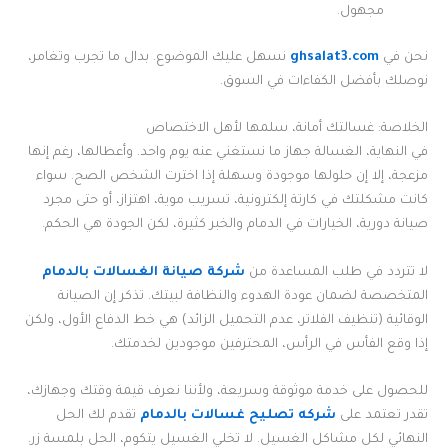
مجهول.
نحن في
ghsalat3.com
نسهل عليك الموضوع. بدال ما تجرب وتغامر،
نوصلك بأفضل الكفاءات في السوق.
الخلاصة: غسالتك أمانة، سلمها لأهل الاختصاص
في النهاية، الغسالة جهاز ما نستغني عنه يوم واحد. وأعطالها، رغم إنها
مزعجة، إلا إن حلولها موجودة وسهلة إذا اخترت الشخص الصح. سواء
كانت مشكلتك في كارتة إلكترونية، تسريب موية، اهتزاز، أو حتى مجرد
صيانة دورية، الخيارات في الدمام والخبر كثيرة، لكن الجودة هي الحكم.
لا تتردد في طلب المساعدة من
شركة صيانة الغسالات بالدمام
المتخصصة لضمان عودة الهدوء والنظافة لبيتك. تذكر إن الصيانة
الوقائية (تنظيف الفلاتر، عدم التحميل الزائد) هي خط الدفاع الأول، ولكن
إذا وقع الفأس في الرأس، المحترفين موجودين لخدمتك.
للحصول على خدمة موثوقة وسريعة، ولأننا نعرف قيمة وقتك وجهازك،
تقدر تعتمد على
شركه تصليح غسالات بالدمام
تقدم لك الحل
النهائي لكل مشاكل الغسيل. لا تخلي الغسيل يتكوم، الحل بلمسة زر.